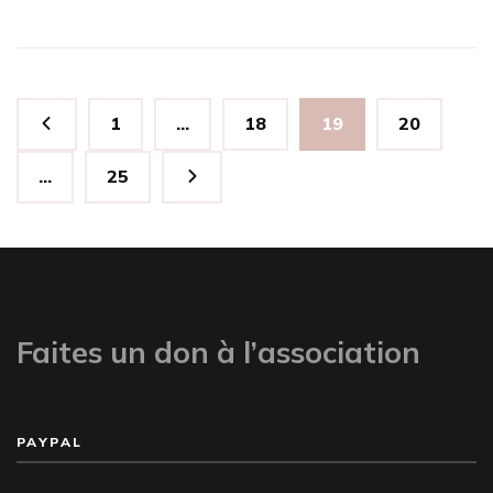
Pagination
Page
Page
Page
Page
1
…
18
19
20
des
publications
Page
…
25
Faites un don à l’association
PAYPAL