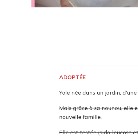
ADOPTÉE
Yole née dans un jardin, d’une
Mais grâce à sa nounou, elle 
nouvelle famille.
Elle est testée (sida leucose e