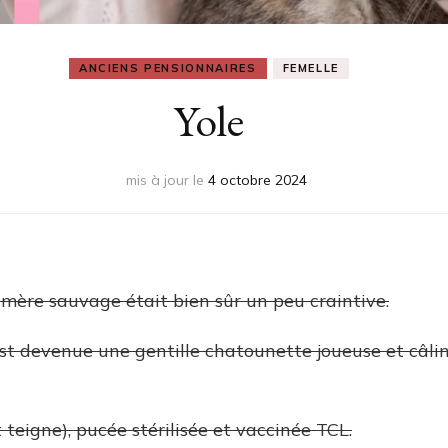
ANCIENS PENSIONNAIRES
FEMELLE
Yole
mis à jour le
4 octobre 2024
 mère sauvage était bien sûr un peu craintive.
est devenue une gentille chatounette joueuse et câlin
t teigne), pucée stérilisée et vaccinée TCL.