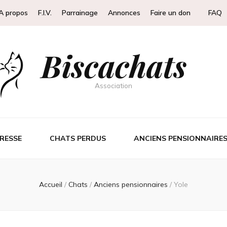
A propos
F.I.V.
Parrainage
Annonces
Faire un don
FAQ
Biscachats
Association
RESSE
CHATS PERDUS
ANCIENS PENSIONNAIRE
Accueil
/
Chats
/
Anciens pensionnaires
/
Yole