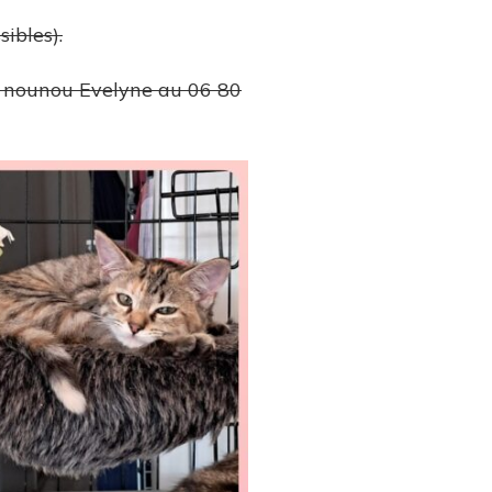
ibles).
a nounou Evelyne au 06 80