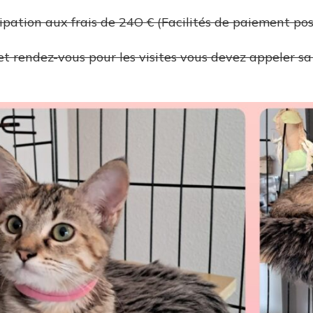
cipation aux frais de 24O € (Facilités de paiement poss
t rendez-vous pour les visites vous devez appeler s