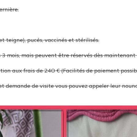
ernière.
et teigne), pucés, vaccinés et stérilisés.
rs 3 mois, mais peuvent être réservés dès maintenant
ation aux frais de 24O € (Facilités de paiement possibl
et demande de visite vous pouvez appeler leur noun