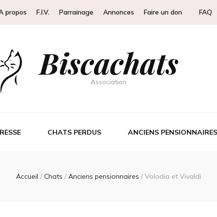
A propos
F.I.V.
Parrainage
Annonces
Faire un don
FAQ
Biscachats
Association
RESSE
CHATS PERDUS
ANCIENS PENSIONNAIRE
Accueil
/
Chats
/
Anciens pensionnaires
/
Volodia et Vivaldi