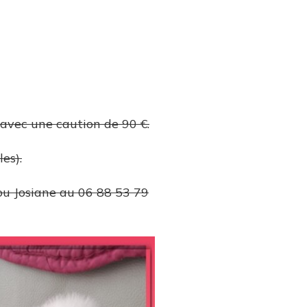
 avec une caution de 90 €.
es).
ou Josiane au 06 88 53 79