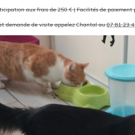
ticipation aux frais de 250 € ( Facilités de paiement 
et demande de visite appelez Chantal au
07 81 23 4