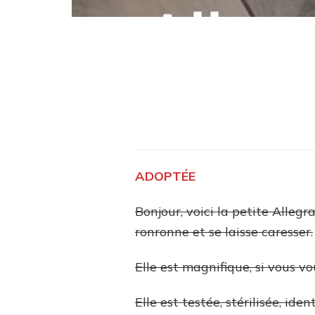
ADOPTÉE
Bonjour, voici la petite Allegra
ronronne et se laisse caresser.
Elle est magnifique, si vous vo
Elle est testée, stérilisée, ide