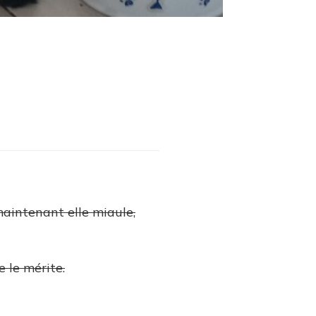
 maintenant elle miaule,
e le mérite.