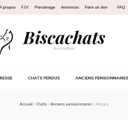
A propos
F.I.V.
Parrainage
Annonces
Faire un don
FAQ
Biscachats
Association
RESSE
CHATS PERDUS
ANCIENS PENSIONNAIRE
Accueil
/
Chats
/
Anciens pensionnaires
/
Allegra