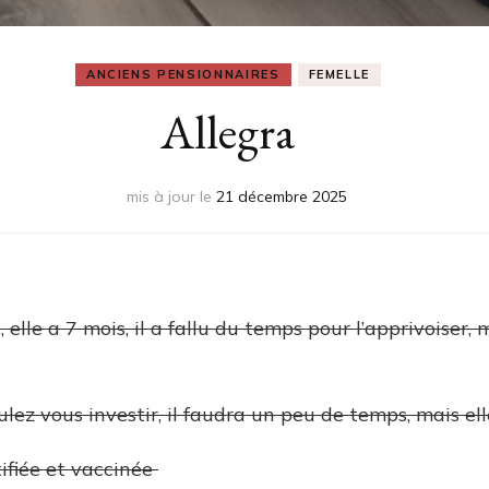
ANCIENS PENSIONNAIRES
FEMELLE
Allegra
mis à jour le
21 décembre 2025
, elle a 7 mois, il a fallu du temps pour l’apprivoiser,
ulez vous investir, il faudra un peu de temps, mais ell
ntifiée et vaccinée