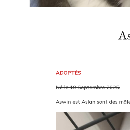
As
ADOPTÉS
Né le 19 Septembre 2025.
Aswin est Aslan sont des mâle