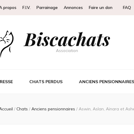
A propos
F.I.V.
Parrainage
Annonces
Faire un don
FAQ
Biscachats
Association
RESSE
CHATS PERDUS
ANCIENS PENSIONNAIRE
Accueil
/
Chats
/
Anciens pensionnaires
/
Aswin, Aslan, Aïnara et Ash