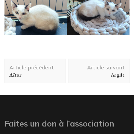
Navigation
Article précédent
Article suivant
d'article
Aïtor
Argile
Faites un don à l’association