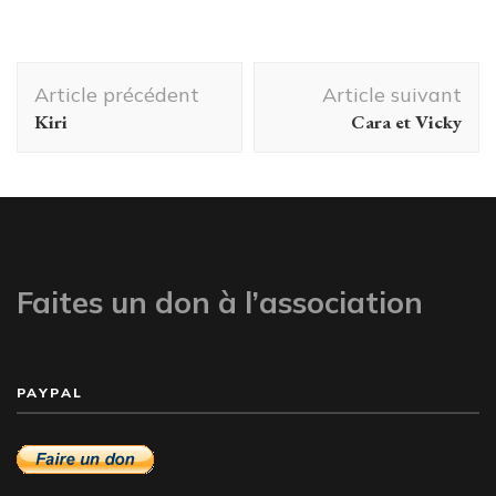
Navigation
Article précédent
Article suivant
d'article
Kiri
Cara et Vicky
Faites un don à l’association
PAYPAL