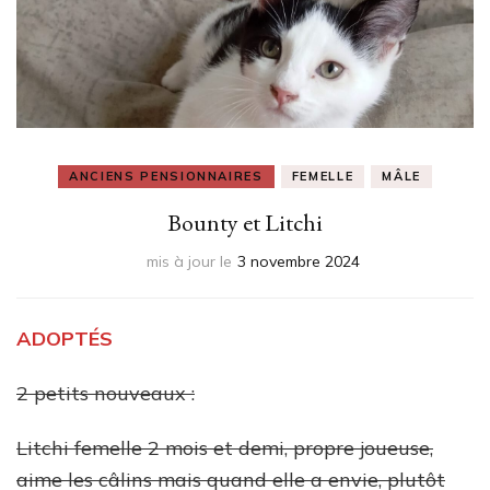
ANCIENS PENSIONNAIRES
FEMELLE
MÂLE
Bounty et Litchi
mis à jour le
3 novembre 2024
ADOPTÉS
2 petits nouveaux :
Litchi femelle 2 mois et demi, propre joueuse,
aime les câlins mais quand elle a envie, plutôt