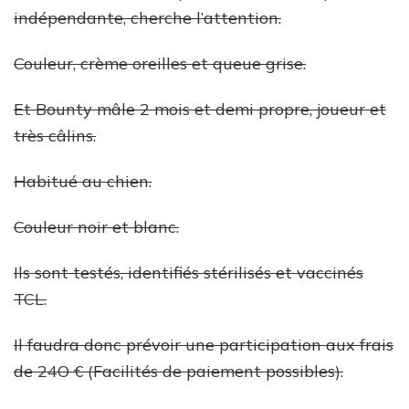
indépendante, cherche l’attention.
Couleur, crème oreilles et queue grise.
Et Bounty mâle 2 mois et demi propre, joueur et
très câlins.
Habitué au chien.
Couleur noir et blanc.
Ils sont testés, identifiés stérilisés et vaccinés
TCL.
Il faudra donc prévoir une participation aux frais
de 24O € (Facilités de paiement possibles).