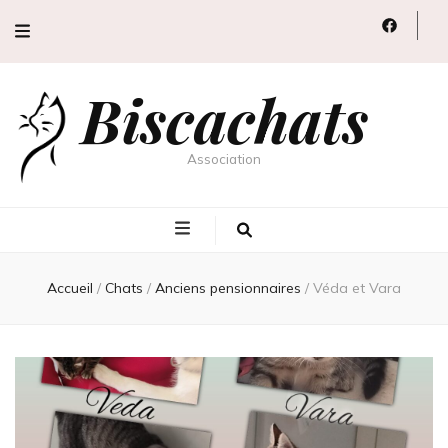
Biscachats
Association
Accueil
/
Chats
/
Anciens pensionnaires
/
Véda et Vara