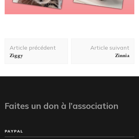
Navigation
Article précédent
Article suivant
d'article
Ziggy
Zinnia
Faites un don à l’association
PAYPAL