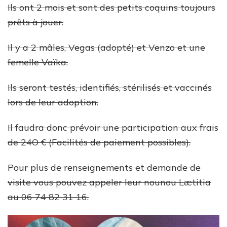
Ils ont 2 mois et sont des petits coquins toujours
prêts à jouer.
Il y a 2 mâles, Vegas (adopté) et Venzo et une
femelle Vaïka.
Ils seront testés, identifiés, stérilisés et vaccinés
lors de leur adoption.
Il faudra donc prévoir une participation aux frais
de 24O € (Facilités de paiement possibles).
Pour plus de renseignements et demande de
visite vous pouvez appeler leur nounou Lætitia
au 06 74 82 31 16.