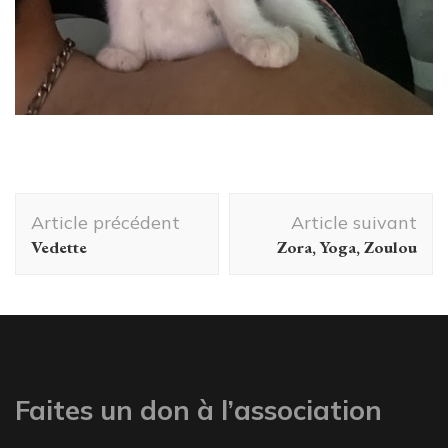
Navigation
Article précédent
Article suivant
d'article
Vedette
Zora, Yoga, Zoulou
Faites un don à l’association