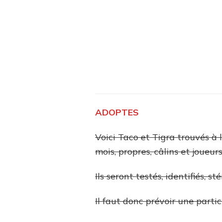
ADOPTES
Voici Taco et Tigra trouvés à 
mois, propres, câlins et joueurs
Ils seront testés, identifiés, 
Il faut donc prévoir une partic