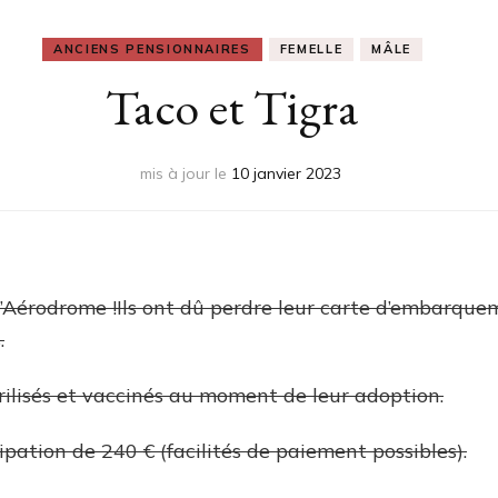
ANCIENS PENSIONNAIRES
FEMELLE
MÂLE
Taco et Tigra
mis à jour le
10 janvier 2023
l’Aérodrome !Ils ont dû perdre leur carte d’embarquem
.
stérilisés et vaccinés au moment de leur adoption.
ipation de 240 € (facilités de paiement possibles).