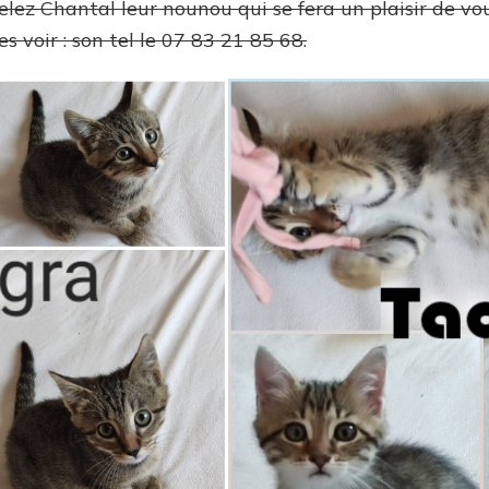
lez Chantal leur nounou qui se fera un plaisir de vou
s voir : son tel le 07 83 21 85 68.