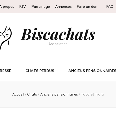
A propos
F.I.V.
Parrainage
Annonces
Faire un don
FAQ
Biscachats
Association
RESSE
CHATS PERDUS
ANCIENS PENSIONNAIRE
Accueil
/
Chats
/
Anciens pensionnaires
/
Taco et Tigra