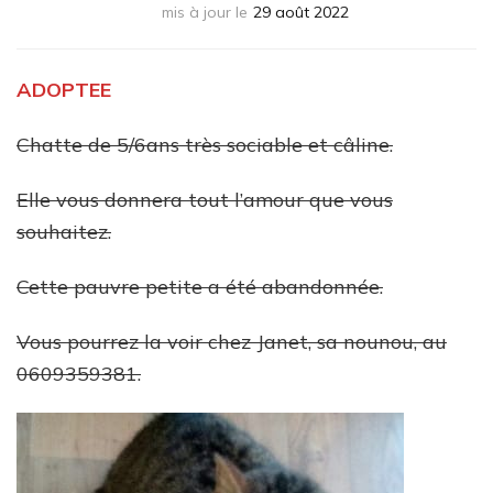
mis à jour le
29 août 2022
ADOPTEE
Chatte de 5/6ans très sociable et câline.
Elle vous donnera tout l’amour que vous
souhaitez.
Cette pauvre petite a été abandonnée.
Vous pourrez la voir chez Janet, sa nounou, au
0609359381.