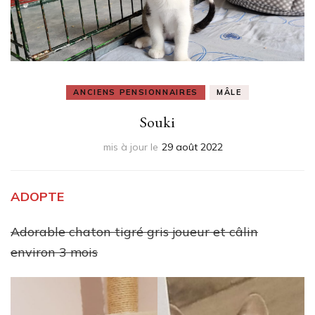
ANCIENS PENSIONNAIRES
MÂLE
Souki
mis à jour le
29 août 2022
ADOPTE
Adorable chaton tigré gris joueur et câlin
environ 3 mois